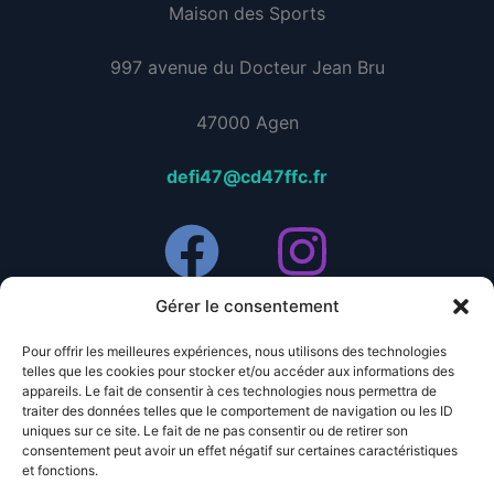
Maison des Sports
997 avenue du Docteur Jean Bru
47000 Agen
defi47@cd47ffc.fr
Gérer le consentement
BENEVOLES
Pour offrir les meilleures expériences, nous utilisons des technologies
telles que les cookies pour stocker et/ou accéder aux informations des
PARTENAIRES
appareils. Le fait de consentir à ces technologies nous permettra de
traiter des données telles que le comportement de navigation ou les ID
Politique de cookies (UE)
uniques sur ce site. Le fait de ne pas consentir ou de retirer son
consentement peut avoir un effet négatif sur certaines caractéristiques
Conditions générales
et fonctions.