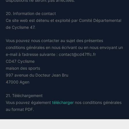
dispositions ne seront pas affectées.
20. Information de contact
Ce site web est détenu et exploité par Comité Départemental
de Cyclisme 47.
Vous pouvez nous contacter au sujet des présentes
conditions générales en nous écrivant ou en nous envoyant un
e-mail à l’adresse suivante : contact@cd47ffc.fr
CD47 Cyclisme
maison des sports
997 avenue du Docteur Jean Bru
47000 Agen
21. Téléchargement
Vous pouvez également
télécharger
nos conditions générales
au format PDF.